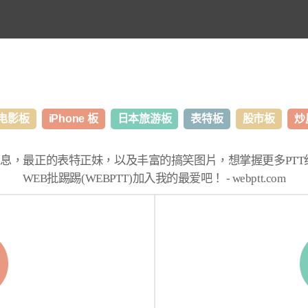
电影板
iPhone 板
日本旅游板
表特板
股市板
炒
消息，最正的表特正妹，以及丰富的搞笑图片，想掌握更多
PT
WEB批踢踢(WEBPTT)
加入我的最爱吧！ -
webptt.com