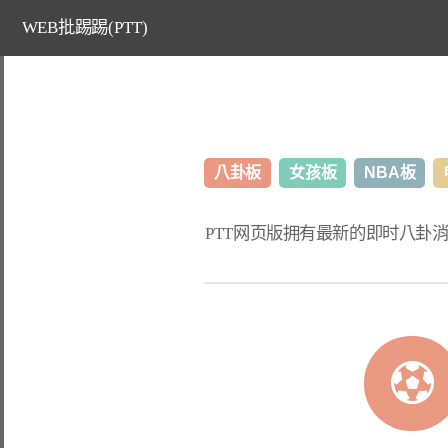
WEB批踢踢(PTT)
八卦板
女孩板
NBA板
PTT网页版
拥有最新的即时八卦