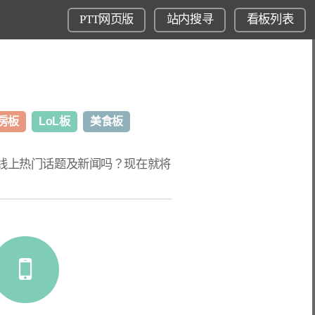
PTT网页版
站内搜寻
看板列表
房板
LoL板
美食板
T线上热门话题
及新闻吗？现在就将