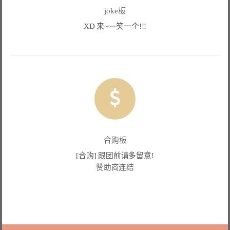
joke板
XD 来~~~笑一个!!!
合购板
[合购] 跟团前请多留意!
赞助商连结