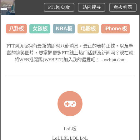
PTT网页版
站内搜寻
看板列表
八卦板
女孩板
NBA板
电影板
iPhone 板
日本旅游板
表特板
股市板
炒房板
LoL板
PTT网页版
拥有最新的即时八卦消息，最正的表特正妹，以及丰
富的搞笑图片，想掌握更多
PTT线上热门话题
及新闻吗？现在就
美食板
将
WEB批踢踢(WEBPTT)
加入我的最爱吧！ -
webptt.com
LoL板
LoL L0L LOL L○L