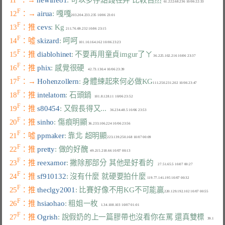
F
12
：→ 
airua
: 嘎嘎
F
13
：推 
cevs
: Kg
F
14
：噓 
skizard
: 呵呵
F
15
：推 
diablohinet
: 不要再用童貞imgur了ㄚ
F
16
：推 
phix
: 感覺很硬
F
17
：→ 
Hohenzollern
: 身體練起來何必做KG
F
18
：推 
intelatom
: 石頭鍋
F
19
：推 
s80454
: 又假長得又...
F
20
：推 
sinho
: 傷痕明顯
F
21
：噓 
ppmaker
: 靠北 超明顯
F
22
：推 
pretty
: 做的好醜
F
23
：推 
reexamor
: 撇除那部分 其他是好看的
F
24
：推 
sf910132
: 沒有什麼 就硬要拍什麼
F
25
：推 
theclgy2001
: 比賽好像不用KG不可能贏
F
26
：推 
hsiaohao
: 粗姐一枚
F
27
：推 
Ogrish
: 說假奶的上一篇膠帶也沒看你在罵 還真雙標
   39.1