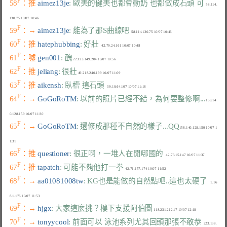
F
58
：推 
aimez13je
: 歐美的健美也都會動奶 也都做成石頭 可
  58.114.
F
59
：→ 
aimez13je
: 能為了那S曲線吧
F
60
：推 
hatephubbing
: 好壯
F
61
：噓 
gen001
: 醜
F
62
：推 
jeliang
: 很壯
F
63
：推 
aikensh
: 臥槽 這石頭
F
64
：→ 
GoGoRoTM
: 以前的照片已經不錯，為何要整修啊...
158.14
F
65
：→ 
GoGoRoTM
: 還修成那種不自然的樣子...QQ
158.140.128.159 10/07 1
F
66
：推 
questioner
: 很正啊，一堆人在閒哪國的
F
67
：推 
tapatch
: 可能不夠他打一拳
F
68
：→ 
aa01081008tw
: KG也是能做的自然點吧..這也太硬了
    1.16
F
69
：→ 
hjgx
: 大家這麼挑？樓下支援阿伯圖
F
70
：→ 
tonyycool
: 前面可以 泳池系列尤其回頭那張不敢恭
  223.138.