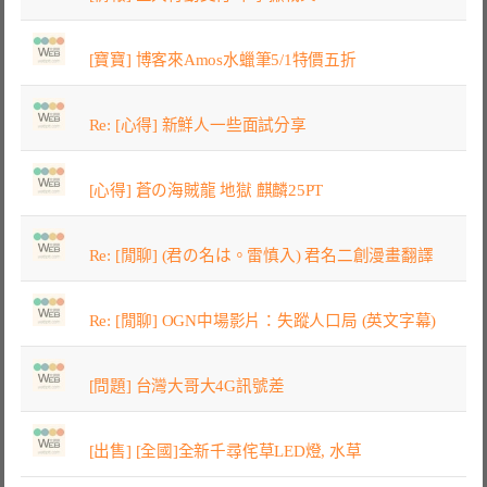
[寶寶] 博客來Amos水蠟筆5/1特價五折
Re: [心得] 新鮮人一些面試分享
[心得] 蒼の海賊龍 地獄 麒麟25PT
Re: [閒聊] (君の名は。雷慎入) 君名二創漫畫翻譯
Re: [閒聊] OGN中場影片：失蹤人口局 (英文字幕)
[問題] 台灣大哥大4G訊號差
[出售] [全國]全新千尋侘草LED燈, 水草