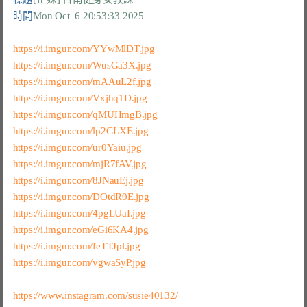
時間
Mon Oct  6 20:53:33 2025
https://i.imgur.com/YYwMlDT.jpg
https://i.imgur.com/WusGa3X.jpg
https://i.imgur.com/mAAuL2f.jpg
https://i.imgur.com/Vxjhq1D.jpg
https://i.imgur.com/qMUHmgB.jpg
https://i.imgur.com/lp2GLXE.jpg
https://i.imgur.com/ur0Yaiu.jpg
https://i.imgur.com/mjR7fAV.jpg
https://i.imgur.com/8JNauEj.jpg
https://i.imgur.com/DOtdR0E.jpg
https://i.imgur.com/4pgLUaI.jpg
https://i.imgur.com/eGi6KA4.jpg
https://i.imgur.com/feTTJpl.jpg
https://i.imgur.com/vgwaSyP.jpg
https://www.instagram.com/susie40132/