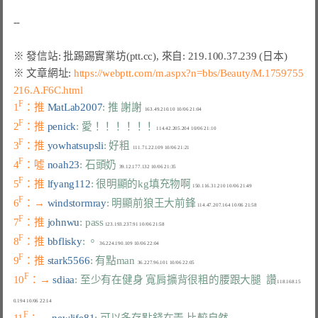
※ 文章網址: 
https://webptt.com/m.aspx?n=bbs/Beauty/M.1759755
216.A.F6C.html
F
1
：推 
MatLab2007
: 推 謝謝
F
2
：推 
penick
: 愛！！！！！！
F
3
：推 
yowhatsupsli
: 好粗
F
4
：噓 
noah23
: 石頭奶
F
5
：推 
lfyang112
: 很明顯的kg填充物啊
F
6
：→ 
windstormray
: 明顯前狼王大前鋒
F
7
：推 
johnwu
: pass
F
8
：推 
bbflisky
: 。
F
9
：推 
stark5566
: 有點man
F
10
：→ 
sdiaa
: 至少有在健身 寬肩擴背很粗的腰跟大腿  讚
118.168.15
F
11
：→ 
newlife81
: 可以多存點錢在弄 比較自然