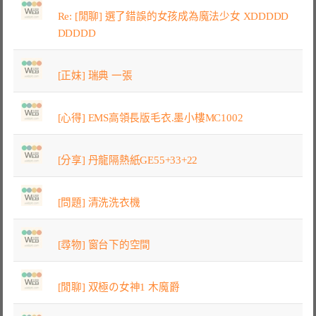
Re: [閒聊] 選了錯誤的女孩成為魔法少女 XDDDDD
DDDDD
[正妹] 瑞典 一張
[心得] EMS高領長版毛衣.墨小樓MC1002
[分享] 丹龍隔熱紙GE55+33+22
[問題] 清洗洗衣機
[尋物] 窗台下的空間
[閒聊] 双極の女神1 木魔爵