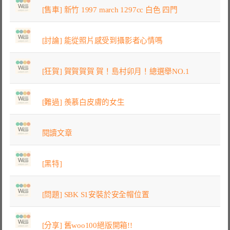
[售車] 新竹 1997 march 1297cc 白色 四門
[討論] 能從照片感受到攝影者心情嗎
[狂賀] 賀賀賀賀 賀！島村卯月！總選舉NO.1
[難過] 羨慕白皮膚的女生
閱讀文章
[黑特]
[問題] SBK S1安裝於安全帽位置
[分享] 舊woo100絕版開箱!!