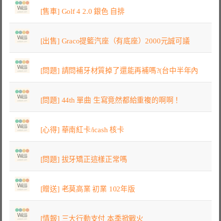
[售車] Golf 4 2.0 銀色 自排
[出售] Graco提籃汽座（有底座）2000元誠可議
[問題] 請問補牙材質掉了還能再補嗎?(台中半年內
[問題] 44th 單曲 生寫竟然都給重複的啊啊！
[心得] 華南紅卡/icash 核卡
[問題] 拔牙矯正這樣正常嗎
[贈送] 老莫高業 初業 102年版
[情報] 三大行動支付 本季掀戰火