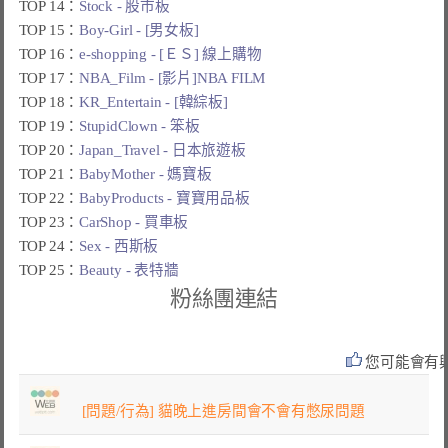
TOP 14：
Stock - 股市板
TOP 15：
Boy-Girl - [男女板]
TOP 16：
e-shopping - [ＥＳ] 線上購物
TOP 17：
NBA_Film - [影片]NBA FILM
TOP 18：
KR_Entertain - [韓綜板]
TOP 19：
StupidClown - 笨板
TOP 20：
Japan_Travel - 日本旅遊板
TOP 21：
BabyMother - 媽寶板
TOP 22：
BabyProducts - 寶寶用品板
TOP 23：
CarShop - 買車板
TOP 24：
Sex - 西斯板
TOP 25：
Beauty - 表特牆
粉絲團連結
您可能會有
[問題/行為] 貓晚上進房間會不會有憋尿問題