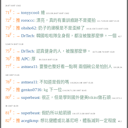
F
71
：→ 
tonyycool
: 維
F
72
：推 
roroccc
: 漂亮，真的有重訓痕跡不是擺拍
F
73
：推 
ohsho62
: 奶子的建模是不是歪掉了
F
74
：→ 
DrTech
: 韓國啦啦隊全身假，都沒被酸那麼慘。一個
   42.7
F
75
：→ 
DrTech
: 認真健身的人，被酸那麼慘。
F
76
：推 
APC
: 厚
F
77
：→ 
astraea11
: 要整也整好看一點啊 兩個碗公是怕別人
  110.28.24.
F
78
：→ 
astraea11
: 不知道是假的嗎
F
79
：推 
genius0716
: kg 下一位
F
80
：→ 
superbeast
: 很正，但是學到國外健美bikini做石頭
  114.137.3.1
F
81
：→ 
superbeast
: 假奶所以給箭頭
F
82
：推 
acegikmp
: 想比健體或比基尼吧，體脂減到一定程度
   49.2