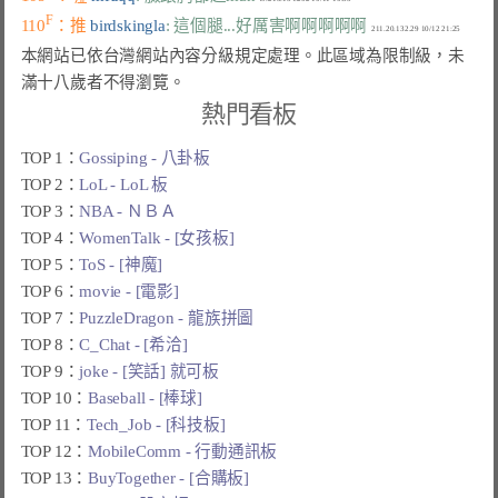
F
110
：推 
birdskingla
: 這個腿...好厲害啊啊啊啊啊
本網站已依台灣網站內容分級規定處理。此區域為限制級，未
滿十八歲者不得瀏覽。
熱門看板
TOP 1：
Gossiping - 八卦板
TOP 2：
LoL - LoL 板
TOP 3：
NBA - ＮＢＡ
TOP 4：
WomenTalk - [女孩板]
TOP 5：
ToS - [神魔]
TOP 6：
movie - [電影]
TOP 7：
PuzzleDragon - 龍族拼圖
TOP 8：
C_Chat - [希洽]
TOP 9：
joke - [笑話] 就可板
TOP 10：
Baseball - [棒球]
TOP 11：
Tech_Job - [科技板]
TOP 12：
MobileComm - 行動通訊板
TOP 13：
BuyTogether - [合購板]