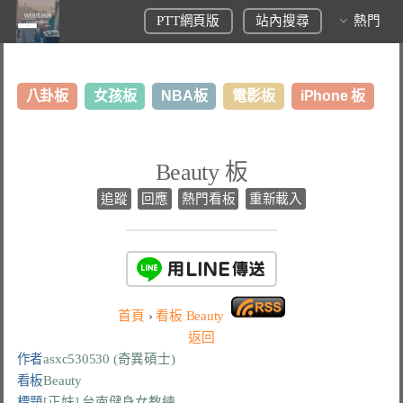
PTT網頁版
站內搜尋
熱門
八卦板
女孩板
NBA板
電影板
iPhone 板
日本旅遊板
表特板
股市板
炒房板
LoL板
Beauty 板
美食板
追蹤
回應
熱門看板
重新載入
首頁
›
看板
Beauty
返回
作者
asxc530530 (奇異碩士)
看板
Beauty
標題
[正妹] 台南健身女教練