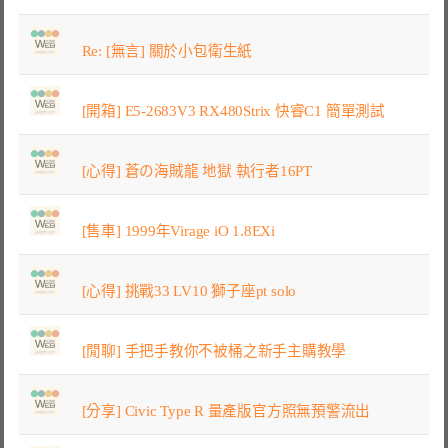
Re: [無言] 關於小包衛生紙
[開箱] E5-2683V3 RX480Strix 快睿C1 簡單測試
[心得] 蒼の海賊龍 地獄 執行者16PT
[售車] 1999年Virage iO 1.8EXi
[心得] 挑戰33 LV10 獅子座pt solo
[閒聊] 手把手教你不被桶之新手主購教學
[分享] Civic Type R 量產版官方照無預警流出