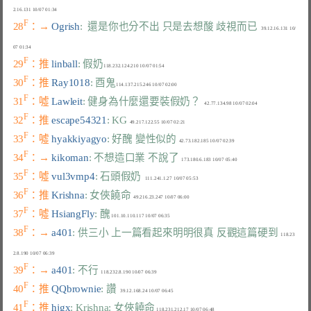
F
28
：→ 
Ogrish
:  還是你也分不出 只是去想酸 歧視而已
   39.12.16.131 10/
F
29
：推 
linball
: 假奶
F
30
：推 
Ray1018
: 酉鬼
F
31
：噓 
Lawleit
: 健身為什麼還要裝假奶？
F
32
：推 
escape54321
: KG
F
33
：噓 
hyakkiyagyo
: 好醜 變性似的
F
34
：→ 
kikoman
: 不想造口業 不說了
F
35
：噓 
vul3vmp4
: 石頭假奶
F
36
：推 
Krishna
: 女俠饒命
F
37
：噓 
HsiangFly
: 醜
F
38
：→ 
a401
: 供三小 上一篇看起來明明很真 反觀這篇硬到
  118.23
F
39
：→ 
a401
: 不行
F
40
：推 
QQbrownie
: 讚
F
41
：推 
hjgx
: Krishna: 女俠饒命