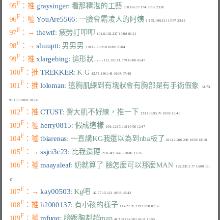
F
95
：推 
graysinger
: 看那精湛的工藝
F
96
：噓 
YouAre5566
: 一臉會霸凌人的阿姨
F
97
：→ 
thewtf
: 疲勞訂叩叩
F
98
：→ 
shuuptt
: 男男男
F
99
：推 
xlargebing
: 這形狀….
F
100
：推 
TREKKER
: K G
F
101
：推 
loloman
: 這胸肌練到有塊狀會有胸部是有手術假象
   42.73.
F
102
：推 
CTUST
: 臀大肌不好練，推一下
F
103
：噓 
herry0815
: 假成這樣
F
104
：噓 
tbiarenas
: 一直講KG我還以為到nba板了
F
105
：→ 
ssjci3c23
: 比我還硬
F
106
：噓 
maayaleaf
: 奶就算了 臉怎麼可以那麼MAN
   125.230.5.77 10/08 13:
F
107
：→ 
kay00503
: Kg吧
F
108
：推 
h2000137
: 有小孩的樣子
F
109
：噓 
mfuqq
: 臉跟胸都超man