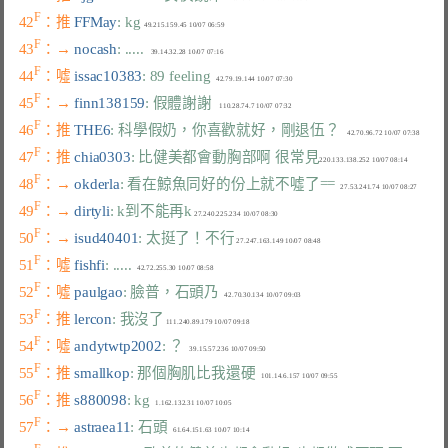
F
42
：推 
FFMay
: kg
F
43
：→ 
nocash
: .....
F
44
：噓 
issac10383
: 89 feeling
F
45
：→ 
finn138159
: 假體謝謝
F
46
：推 
THE6
: 科學假奶，你喜歡就好，剛退伍？
F
47
：推 
chia0303
: 比健美都會動胸部啊 很常見
F
48
：→ 
okderla
: 看在鯨魚同好的份上就不噓了==
F
49
：→ 
dirtyli
: k到不能再k
F
50
：→ 
isud40401
: 太挺了！不行
F
51
：噓 
fishfi
: .....
F
52
：噓 
paulgao
: 臉普，石頭乃
F
53
：推 
lercon
: 我沒了
F
54
：噓 
andytwtp2002
: ？
F
55
：推 
smallkop
: 那個胸肌比我還硬
F
56
：推 
s880098
: kg
F
57
：→ 
astraea11
: 石頭