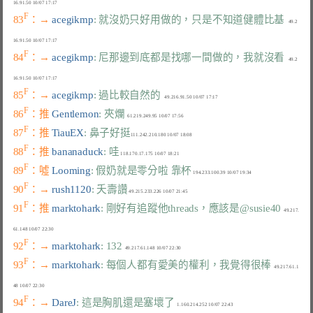
F
83
：→ 
acegikmp
: 就沒奶只好用做的，只是不知道健體比基
   49.2
F
84
：→ 
acegikmp
: 尼那邊到底都是找哪一間做的，我就沒看
   49.2
F
85
：→ 
acegikmp
: 過比較自然的
F
86
：推 
Gentlemon
: 夾爛
F
87
：推 
TiauEX
: 鼻子好挺
F
88
：推 
bananaduck
: 哇
F
89
：噓 
Looming
: 假奶就是零分啦 靠杯
F
90
：→ 
rush1120
: 夭壽讚
F
91
：推 
marktohark
: 剛好有追蹤他threads，應該是@susie40
  49.217.
F
92
：→ 
marktohark
: 132
F
93
：→ 
marktohark
: 每個人都有愛美的權利，我覺得很棒
  49.217.61.1
F
94
：→ 
DareJ
: 這是胸肌還是塞壞了