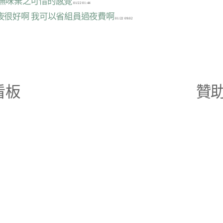
之無味棄之可惜的感覺
過夜很好啊 我可以省組員過夜費啊
看板
贊