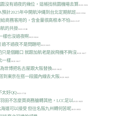
因為桃園沒有過夜的幾位，這帳找桃園機場去算
TA預計2025年中開航沖縄到台北定期航班
都是給商務客用的，含金量很高根本不怕
華航的共掛
園一樣也沒過夜啊
開 過不過夜不是問題吧
真的只是個藉口 就跟加航老是說飛機不夠沒
北一樣
因為世博把名古屋跟大阪替換
你搭到東京在搭一段國內線去大阪
不太好QQ
山羽田不怎麼買商務艙轉其他，LCC足以
北北海道可以接受 但往名阪九州轉何苦呢