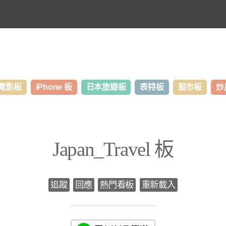
電影板
iPhone 板
日本旅遊板
表特板
股市板
炒
Japan_Travel 板
追蹤
回應
熱門看板
重新載入