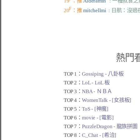
19
：推 
Alderamin   
: 一種就食
F
20
：推 
mitchellmi  
: 日航：沒
熱門
TOP 1：
Gossiping - 八卦板
TOP 2：
LoL - LoL 板
TOP 3：
NBA - ＮＢＡ
TOP 4：
WomenTalk - [女孩板]
TOP 5：
ToS - [神魔]
TOP 6：
movie - [電影]
TOP 7：
PuzzleDragon - 龍族拼圖
TOP 8：
C_Chat - [希洽]