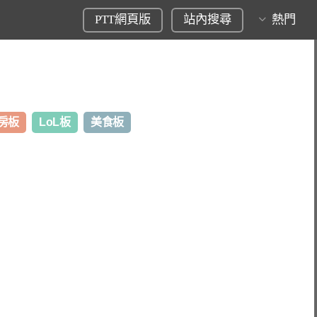
PTT網頁版
站內搜尋
熱門
房板
LoL板
美食板