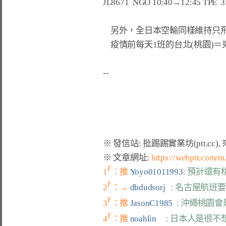
JL8671  NGO 10:40→12:45 TPE  3:0
    另外，全日本空輸同樣維持只飛台北(松山)＝東京(羽田)航線每天2班，

    疫情前每天1班的台北(桃園)＝東京(成田)航線繼續停飛。

※ 文章網址: 
https://webptt.com/
F
1
：推 
Yoyo01011993
: 預計還
F
2
：→ 
dbdudsorj   
: 名古屋航班
F
3
：推 
JasonC1985  
: 沖繩桃園會
F
4
：推 
noahlin     
: 日本人是很不