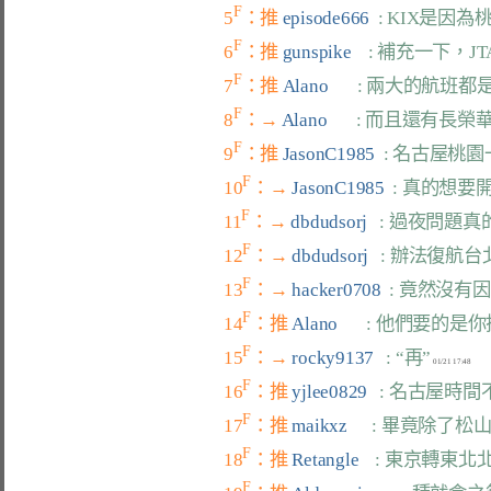
F
5
：推 
episode666  
: KIX是
F
6
：推 
gunspike    
: 補充一下，J
F
7
：推 
Alano       
: 兩大的航班
F
8
：→ 
Alano       
: 而且還有長榮
F
9
：推 
JasonC1985  
: 名古屋桃
F
10
：→ 
JasonC1985  
: 真的想要
F
11
：→ 
dbdudsorj   
: 過夜問題
F
12
：→ 
dbdudsorj   
: 辦法復航台
F
13
：→ 
hacker0708  
: 竟然沒有
F
14
：推 
Alano       
: 他們要的是
F
15
：→ 
rocky9137   
: “再”
F
16
：推 
yjlee0829   
: 名古屋時間
F
17
：推 
maikxz      
: 畢竟除了松
F
18
：推 
Retangle    
: 東京轉東
F