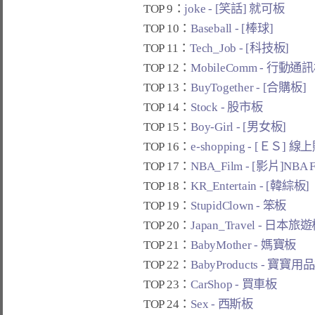
TOP 9：
joke - [笑話] 就可板
TOP 10：
Baseball - [棒球]
TOP 11：
Tech_Job - [科技板]
TOP 12：
MobileComm - 行動通
TOP 13：
BuyTogether - [合購板]
TOP 14：
Stock - 股市板
TOP 15：
Boy-Girl - [男女板]
TOP 16：
e-shopping - [ＥＳ] 
TOP 17：
NBA_Film - [影片]NBA 
TOP 18：
KR_Entertain - [韓綜板]
TOP 19：
StupidClown - 笨板
TOP 20：
Japan_Travel - 日本旅
TOP 21：
BabyMother - 媽寶板
TOP 22：
BabyProducts - 寶寶用
TOP 23：
CarShop - 買車板
TOP 24：
Sex - 西斯板