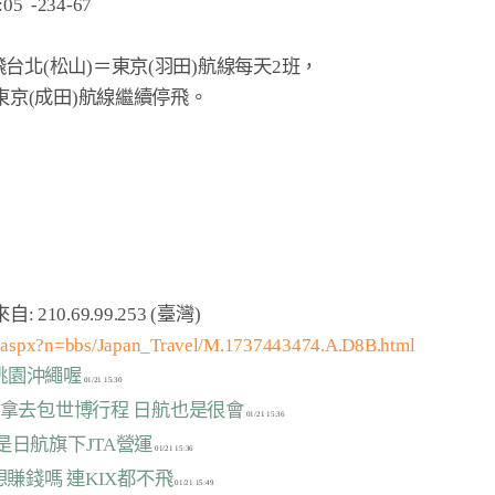
5  -234-67

m.aspx?n=bbs/Japan_Travel/M.1737443474.A.D8B.html
有桃園沖繩喔
要拿去包世博行程 日航也是很會
是日航旗下JTA營運
想賺錢嗎 連KIX都不飛