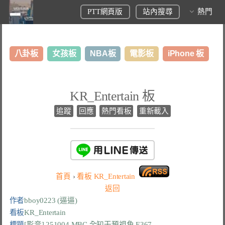
PTT網頁版
站內搜尋
熱門
八卦板
女孩板
NBA板
電影板
iPhone 板
日本旅遊板
表特板
股市板
炒房板
LoL板
KR_Entertain 板
美食板
追蹤
回應
熱門看板
重新載入
首頁
›
看板
KR_Entertain
返回
作者
bboy0223 (逼逼)
看板
KR_Entertain
標題
[影音] 251004 MBC 全知干預視角 E367