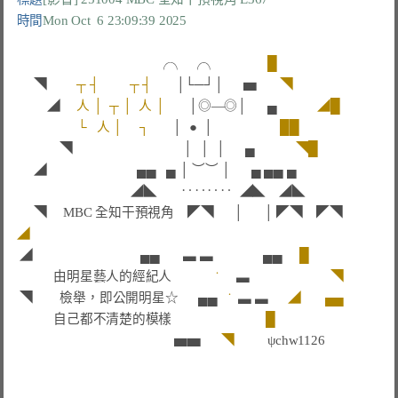
時間
Mon Oct  6 23:09:39 2025
╭╮  ╭╮               
█
◥
┬ ┤         ┬ ┤       
│└─┘│     
▅ 
◥
◢
人 │  ┬ │  人 │       
│◎—◎│      
▄
◢█
└   人 │     ┐       
│  ●  │      
██
◥
│  │  │      
▄
◥█
◢
▄
▄
▄ 
│ ︶︶ │      
▄
▄▄ ▄
◢◣  
‥‥‥‥
◢◣ 
  ◢◣   
◥
MBC 全知干預視角    
◤◥  
│      │ 
◤◥ 
  ◤◥   
◢
◢
▄▄       ▃ ▃
               ▄▄
█
          由明星藝人的經紀人      
˙   
▃
◥
◥
檢舉，即公開明星
☆      
▄▄
˙  
▃
▃
◢
▄▄
           自己都不清楚的模樣                  
█
▅▅
◥
ψchw1126 