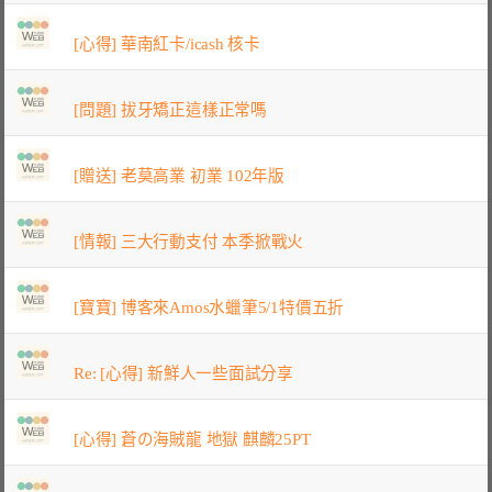
[心得] 華南紅卡/icash 核卡
[問題] 拔牙矯正這樣正常嗎
[贈送] 老莫高業 初業 102年版
[情報] 三大行動支付 本季掀戰火
[寶寶] 博客來Amos水蠟筆5/1特價五折
Re: [心得] 新鮮人一些面試分享
[心得] 蒼の海賊龍 地獄 麒麟25PT