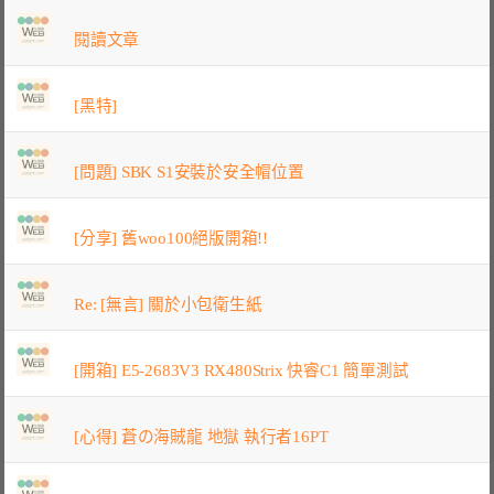
閱讀文章
[黑特]
[問題] SBK S1安裝於安全帽位置
[分享] 舊woo100絕版開箱!!
Re: [無言] 關於小包衛生紙
[開箱] E5-2683V3 RX480Strix 快睿C1 簡單測試
[心得] 蒼の海賊龍 地獄 執行者16PT