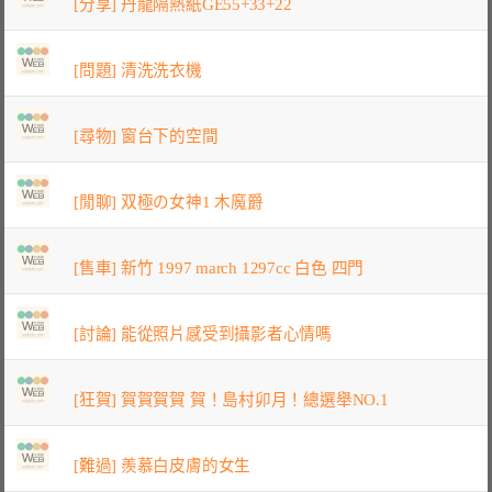
[分享] 丹龍隔熱紙GE55+33+22
[問題] 清洗洗衣機
[尋物] 窗台下的空間
[閒聊] 双極の女神1 木魔爵
[售車] 新竹 1997 march 1297cc 白色 四門
[討論] 能從照片感受到攝影者心情嗎
[狂賀] 賀賀賀賀 賀！島村卯月！總選舉NO.1
[難過] 羨慕白皮膚的女生