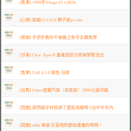
[售車] 1999年Virage iO 1.8EXi
[心得] 挑戰33 LV10 獅子座pt solo
[閒聊] 手把手教你不被桶之新手主購教學
[分享] Civic Type R 量產版官方照無預警流出
[售車] Golf 4 2.0 銀色 自排
[出售] Graco提籃汽座（有底座）2000元誠可議
[問題] 請問補牙材質掉了還能再補嗎?(台中半年內
[問題] 44th 單曲 生寫竟然都給重複的啊啊！