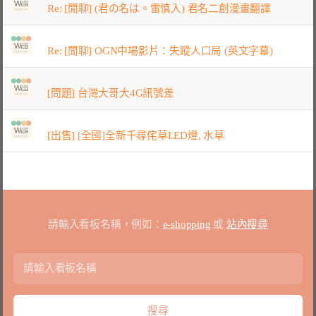
Re: [閒聊] (君の名は。雷慎入) 君名二創漫畫翻譯
Re: [閒聊] OGN中場影片：失蹤人口局 (英文字幕)
[問題] 台灣大哥大4G訊號差
[出售] [全國]全新千尋侘草LED燈, 水草
請輸入看板名稱，例如：
e-shopping
或
站內搜尋