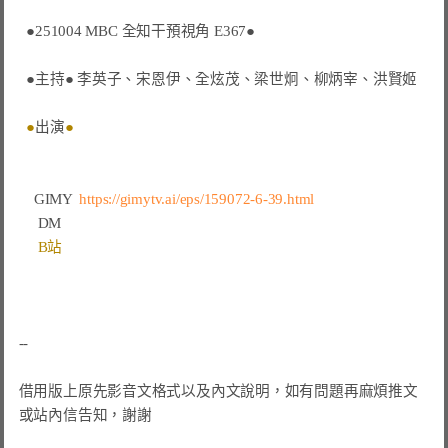
●
251004 MBC 全知干預視角 E367
●
●
主持
●
李英子、宋恩伊、全炫茂、梁世炯、柳炳宰、洪賢姬
●
出演
●
 GIMY 
https://gimytv.ai/eps/159072-6-39.html
  DM  
  B站 
--

借用版上原先影音文格式以及內文說明，如有問題再麻煩推文