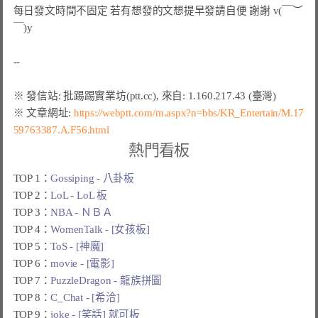
每日發文時間不固定 若有想發的文想提早發請自便 謝謝 v(￣︶
￣)y
※ 文章網址: 
https://webptt.com/m.aspx?n=bbs/KR_Entertain/M.17
59763387.A.F56.html
熱門看板
TOP 1：
Gossiping - 八卦板
TOP 2：
LoL - LoL 板
TOP 3：
NBA - ＮＢＡ
TOP 4：
WomenTalk - [女孩板]
TOP 5：
ToS - [神魔]
TOP 6：
movie - [電影]
TOP 7：
PuzzleDragon - 龍族拼圖
TOP 8：
C_Chat - [希洽]
TOP 9：
joke - [笑話] 就可板