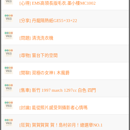
[心得] EMS高領長版毛衣.墨小樓MC1002
[分享] 丹龍隔熱紙GE55+33+22
[問題] 清洗洗衣機
[尋物] 窗台下的空間
[閒聊] 双極の女神1 木魔爵
[售車] 新竹 1997 march 1297cc 白色 四門
[討論] 能從照片感受到攝影者心情嗎
[狂賀] 賀賀賀賀 賀！島村卯月！總選舉NO.1