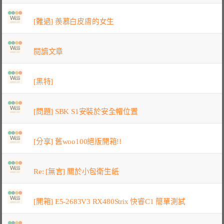
[難過] 羨慕白皮膚的女生
閱讀文章
[黑特]
[問題] SBK S1安裝於安全帽位置
[分享] 舊woo100絕版開箱!!
Re: [無言] 關於小包衛生紙
[開箱] E5-2683V3 RX480Strix 快睿C1 簡單測試