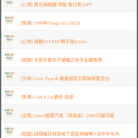
[心得] 蒼の海賊龍 地獄 執行者16PT
[售車] 1999年Virage iO 1.8EXi
[心得] 挑戰33 LV10 獅子座pt solo
[閒聊] 手把手教你不被桶之新手主購教學
[分享] Civic Type R 量產版官方照無預警流出
[售車] Golf 4 2.0 銀色 自排
[出售] Graco提籃汽座（有底座）2000元誠可議
[問題] 請問補牙材質掉了還能再補嗎?(台中半年內