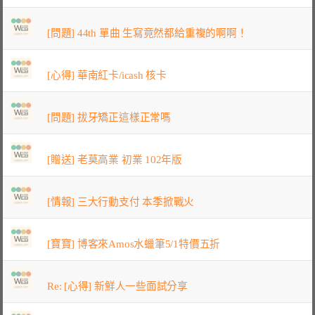
[問題] 44th 單曲 生寫竟然都給重複的啊啊！
[心得] 華南紅卡/icash 核卡
[問題] 拔牙矯正這樣正常嗎
[贈送] 老莫高業 初業 102年版
[情報] 三大行動支付 本季掀戰火
[寶寶] 博客來Amos水蠟筆5/1特價五折
Re: [心得] 新鮮人一些面試分享