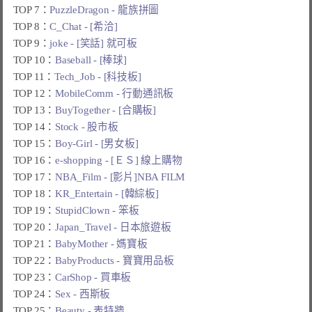
TOP 7：
PuzzleDragon - 龍族拼圖
TOP 8：
C_Chat - [希洽]
TOP 9：
joke - [笑話] 就可板
TOP 10：
Baseball - [棒球]
TOP 11：
Tech_Job - [科技板]
TOP 12：
MobileComm - 行動通訊板
TOP 13：
BuyTogether - [合購板]
TOP 14：
Stock - 股市板
TOP 15：
Boy-Girl - [男女板]
TOP 16：
e-shopping - [ＥＳ] 線上購物
TOP 17：
NBA_Film - [影片]NBA FILM
TOP 18：
KR_Entertain - [韓綜板]
TOP 19：
StupidClown - 笨板
TOP 20：
Japan_Travel - 日本旅遊板
TOP 21：
BabyMother - 媽寶板
TOP 22：
BabyProducts - 寶寶用品板
TOP 23：
CarShop - 買車板
TOP 24：
Sex - 西斯板
TOP 25：
Beauty - 表特牆