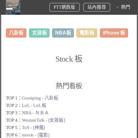
PTT網頁版
站內搜尋
熱門
八卦板
女孩板
NBA板
電影板
iPhone 板
日本旅遊板
表特板
股市板
炒房板
LoL板
Stock 板
美食板
熱門看板
TOP 1：
Gossiping - 八卦板
TOP 2：
LoL - LoL 板
TOP 3：
NBA - ＮＢＡ
TOP 4：
WomenTalk - [女孩板]
TOP 5：
ToS - [神魔]
TOP 6：
movie - [電影]