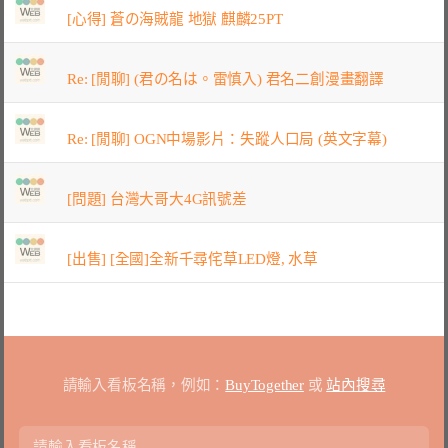
[心得] 蒼の海賊龍 地獄 麒麟25PT
Re: [閒聊] (君の名は。雷慎入) 君名二創漫畫翻譯
Re: [閒聊] OGN中場影片：失蹤人口局 (英文字幕)
[問題] 台灣大哥大4G訊號差
[出售] [全國]全新千尋侘草LED燈, 水草
請輸入看板名稱，例如：
BuyTogether
或
站內搜尋