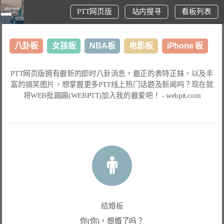
PTT网页版
站内搜寻
看板列表
八卦板
女孩板
NBA板
电影板
iPhone 板
日本旅游板
表特板
股市板
炒房板
LoL板
PTT网页版
拥有最新的即时八卦消息，最正的表特正妹，以及丰
富的搞笑图片，想掌握更多
PTT线上热门话题
及新闻吗？现在就
美食板
将
WEB批踢踢(WEBPTT)
加入我的最爱吧！ -
webptt.com
结婚板
你(你)，想婚了吗？