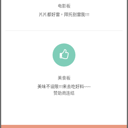
电影板
片片都好雷，拜托别雷我!!!
美食板
美味不设限!!!来去吃好料~~~
赞助商连结