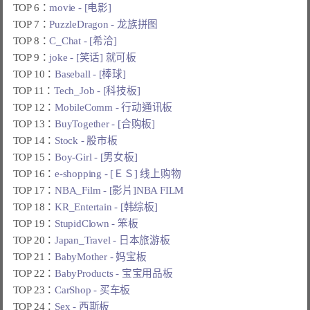
TOP 6：
movie - [电影]
TOP 7：
PuzzleDragon - 龙族拼图
TOP 8：
C_Chat - [希洽]
TOP 9：
joke - [笑话] 就可板
TOP 10：
Baseball - [棒球]
TOP 11：
Tech_Job - [科技板]
TOP 12：
MobileComm - 行动通讯板
TOP 13：
BuyTogether - [合购板]
TOP 14：
Stock - 股市板
TOP 15：
Boy-Girl - [男女板]
TOP 16：
e-shopping - [ＥＳ] 线上购物
TOP 17：
NBA_Film - [影片]NBA FILM
TOP 18：
KR_Entertain - [韩综板]
TOP 19：
StupidClown - 笨板
TOP 20：
Japan_Travel - 日本旅游板
TOP 21：
BabyMother - 妈宝板
TOP 22：
BabyProducts - 宝宝用品板
TOP 23：
CarShop - 买车板
TOP 24：
Sex - 西斯板