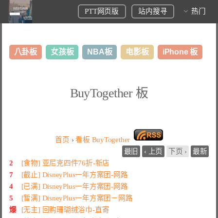
PTT网页版
站内搜寻
热门
八卦板
女孩板
NBA板
电影板
iPhone 板
日本旅游板
表特板
股市板
炒房板
LoL板
BuyTogether 板
美食板
首页
›
看板
BuyTogether
最旧
‹ 上页
下页 ›
最新
2
[食物] 亚尼克四件76折-新店
7
[截止] DisneyPlus一年方案团-网路
4
[已满] DisneyPlus一年方案团-网路
5
[暂满] DisneyPlus一年方案团－网路
爆
[无主] 回购珊瑚绒浴巾-直寄