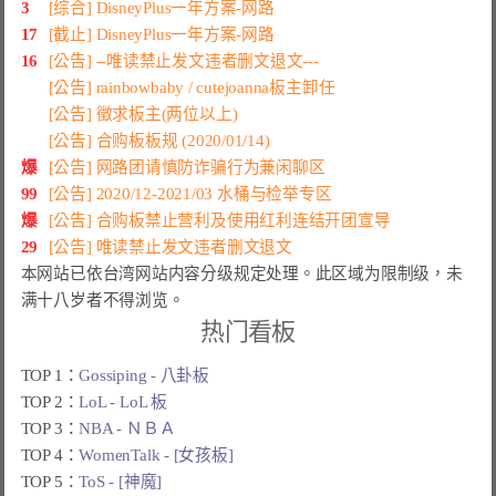
3
[综合] DisneyPlus一年方案-网路
17
[截止] DisneyPlus一年方案-网路
16
[公告] --唯读禁止发文违者删文退文---
[公告] rainbowbaby / cutejoanna板主卸任
[公告] 徵求板主(两位以上)
[公告] 合购板板规 (2020/01/14)
爆
[公告] 网路团请慎防诈骗行为兼闲聊区
99
[公告] 2020/12-2021/03 水桶与检举专区
爆
[公告] 合购板禁止营利及使用红利连结开团宣导
29
[公告] 唯读禁止发文违者删文退文
本网站已依台湾网站内容分级规定处理。此区域为限制级，未
满十八岁者不得浏览。
热门看板
TOP 1：
Gossiping - 八卦板
TOP 2：
LoL - LoL 板
TOP 3：
NBA - ＮＢＡ
TOP 4：
WomenTalk - [女孩板]
TOP 5：
ToS - [神魔]