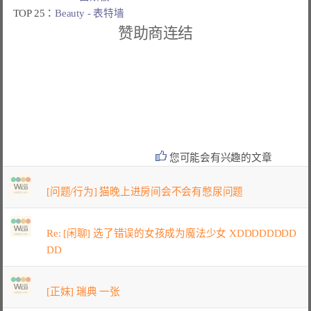
TOP 25：
Beauty - 表特墙
赞助商连结
您可能会有兴趣的文章
[问题/行为] 猫晚上进房间会不会有憋尿问题
Re: [闲聊] 选了错误的女孩成为魔法少女 XDDDDDDDD
DD
[正妹] 瑞典 一张