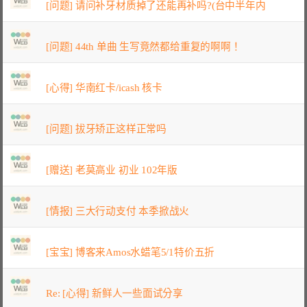
[问题] 请问补牙材质掉了还能再补吗?(台中半年内
[问题] 44th 单曲 生写竟然都给重复的啊啊！
[心得] 华南红卡/icash 核卡
[问题] 拔牙矫正这样正常吗
[赠送] 老莫高业 初业 102年版
[情报] 三大行动支付 本季掀战火
[宝宝] 博客来Amos水蜡笔5/1特价五折
Re: [心得] 新鲜人一些面试分享