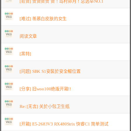
[狂贺] 贺贺贺贺 贺！岛村卯月！总选举NO.1
[难过] 羡慕白皮肤的女生
阅读文章
[黑特]
[问题] SBK S1安装於安全帽位置
[分享] 旧woo100绝版开箱!!
Re: [无言] 关於小包卫生纸
[开箱] E5-2683V3 RX480Strix 快睿C1 简单测试