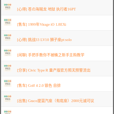
[心得] 苍の海贼龙 地狱 执行者16PT
[售车] 1999年Virage iO 1.8EXi
[心得] 挑战33 LV10 狮子座pt solo
[闲聊] 手把手教你不被桶之新手主购教学
[分享] Civic Type R 量产版官方照无预警流出
[售车] Golf 4 2.0 银色 自排
[出售] Graco提篮汽座（有底座）2000元诚可议