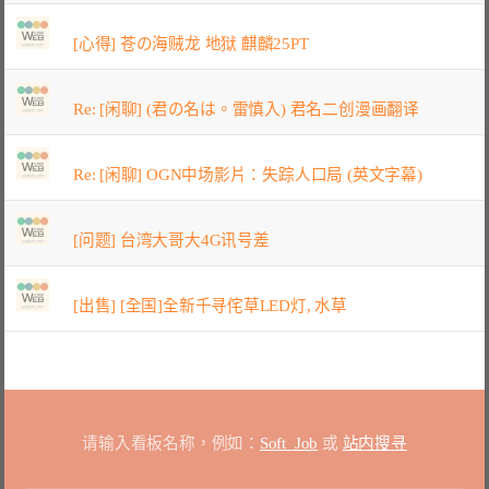
[心得] 苍の海贼龙 地狱 麒麟25PT
Re: [闲聊] (君の名は。雷慎入) 君名二创漫画翻译
Re: [闲聊] OGN中场影片：失踪人口局 (英文字幕)
[问题] 台湾大哥大4G讯号差
[出售] [全国]全新千寻侘草LED灯, 水草
请输入看板名称，例如：
Soft_Job
或
站内搜寻