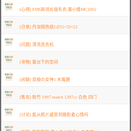
[心得] EMS高领长版毛衣.墨小楼MC1002
[分享] 丹龙隔热纸GE55+33+22
[问题] 清洗洗衣机
[寻物] 窗台下的空间
[闲聊] 双极の女神1 木魔爵
[售车] 新竹 1997 march 1297cc 白色 四门
[讨论] 能从照片感受到摄影者心情吗