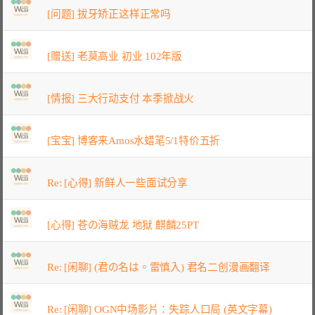
[问题] 拔牙矫正这样正常吗
[赠送] 老莫高业 初业 102年版
[情报] 三大行动支付 本季掀战火
[宝宝] 博客来Amos水蜡笔5/1特价五折
Re: [心得] 新鲜人一些面试分享
[心得] 苍の海贼龙 地狱 麒麟25PT
Re: [闲聊] (君の名は。雷慎入) 君名二创漫画翻译
Re: [闲聊] OGN中场影片：失踪人口局 (英文字幕)