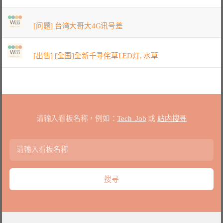
[问题] 台湾大哥大4G讯号差
[出售] [全国]全新千寻侘草LED灯, 水草
请输入看板名称，例如：
Tech_Job
或
站内搜寻