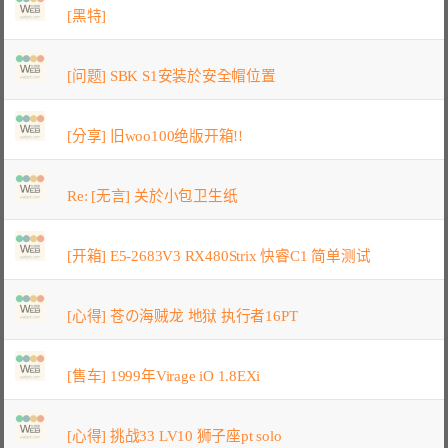
[黑特]
[问题] SBK S1安装於安全帽位置
[分享] 旧woo100绝版开箱!!
Re: [无言] 关於小包卫生纸
[开箱] E5-2683V3 RX480Strix 快睿C1 简单测试
[心得] 苍の海贼龙 地狱 执行者16PT
[售车] 1999年Virage iO 1.8EXi
[心得] 挑战33 LV10 狮子座pt solo