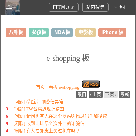
PTT网页版
站内搜寻
热门
八卦板
女孩板
NBA板
电影板
iPhone 板
日本旅游板
表特板
股市板
炒房板
LoL板
e-shopping 板
美食板
首页
›
看板
e-shopping
最旧
‹ 上页
下页 ›
最新
[问题] (淘宝）预委任异常
3
[问题] TW台湾退现况请益
6
[问题] 请问也有人在这个网站购物过吗？加後续
9
[闲聊] 收到比比昂个资外泄的诈骗信
4
[闲聊] 有人在虾皮上买过机车吗？