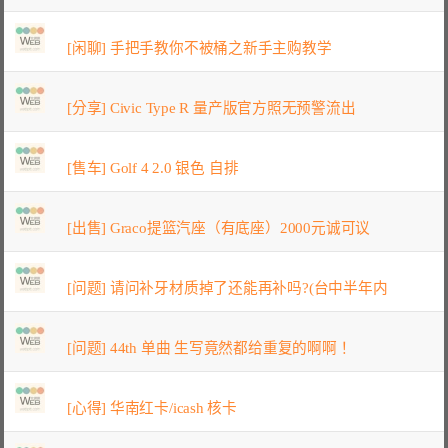
[闲聊] 手把手教你不被桶之新手主购教学
[分享] Civic Type R 量产版官方照无预警流出
[售车] Golf 4 2.0 银色 自排
[出售] Graco提篮汽座（有底座）2000元诚可议
[问题] 请问补牙材质掉了还能再补吗?(台中半年内
[问题] 44th 单曲 生写竟然都给重复的啊啊！
[心得] 华南红卡/icash 核卡