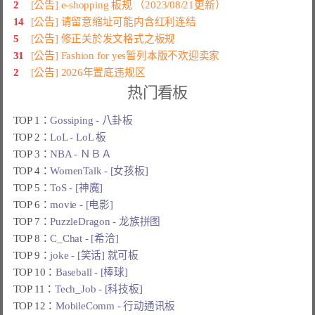
2
[公告] e-shopping 板规 （2023/08/21更新）
14
[公告] 请留意缩址可能内含红利连结
5
[公告] 修正关於发文格式之板规
31
[公告] Fashion for yes暂列本版不欢迎卖家
2
[公告] 2026年置底违规区
热门看板
TOP 1：
Gossiping - 八卦板
TOP 2：
LoL - LoL 板
TOP 3：
NBA - ＮＢＡ
TOP 4：
WomenTalk - [女孩板]
TOP 5：
ToS - [神魔]
TOP 6：
movie - [电影]
TOP 7：
PuzzleDragon - 龙族拼图
TOP 8：
C_Chat - [希洽]
TOP 9：
joke - [笑话] 就可板
TOP 10：
Baseball - [棒球]
TOP 11：
Tech_Job - [科技板]
TOP 12：
MobileComm - 行动通讯板