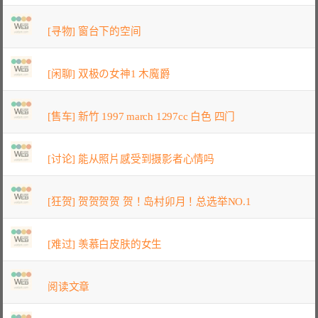
[寻物] 窗台下的空间
[闲聊] 双极の女神1 木魔爵
[售车] 新竹 1997 march 1297cc 白色 四门
[讨论] 能从照片感受到摄影者心情吗
[狂贺] 贺贺贺贺 贺！岛村卯月！总选举NO.1
[难过] 羡慕白皮肤的女生
阅读文章