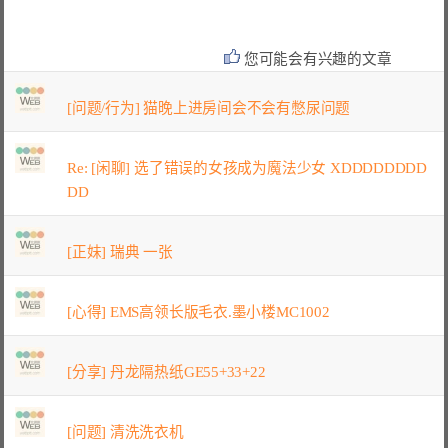
您可能会有兴趣的文章
[问题/行为] 猫晚上进房间会不会有憋尿问题
Re: [闲聊] 选了错误的女孩成为魔法少女 XDDDDDDDD
DD
[正妹] 瑞典 一张
[心得] EMS高领长版毛衣.墨小楼MC1002
[分享] 丹龙隔热纸GE55+33+22
[问题] 清洗洗衣机