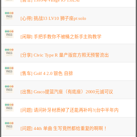
[心得] 挑战33 LV10 狮子座pt solo
[闲聊] 手把手教你不被桶之新手主购教学
[分享] Civic Type R 量产版官方照无预警流出
[售车] Golf 4 2.0 银色 自排
[出售] Graco提篮汽座（有底座）2000元诚可议
[问题] 请问补牙材质掉了还能再补吗?(台中半年内
[问题] 44th 单曲 生写竟然都给重复的啊啊！