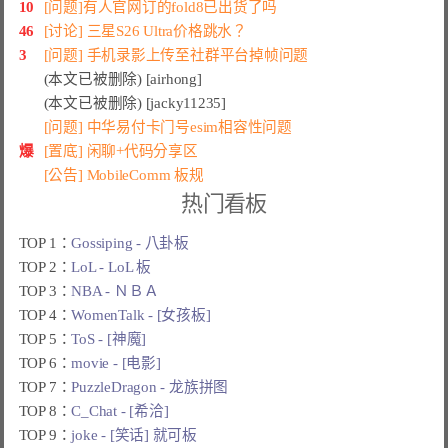
10
[问题]有人官网订的fold8已出货了吗
46
[讨论] 三星S26 Ultra价格跳水？
3
[问题] 手机录影上传至社群平台掉帧问题
(本文已被删除) [airhong]
(本文已被删除) [jacky11235]
[问题] 中华易付卡门号esim相容性问题
爆
[置底] 闲聊+代码分享区
[公告] MobileComm 板规
热门看板
TOP 1：
Gossiping - 八卦板
TOP 2：
LoL - LoL 板
TOP 3：
NBA - ＮＢＡ
TOP 4：
WomenTalk - [女孩板]
TOP 5：
ToS - [神魔]
TOP 6：
movie - [电影]
TOP 7：
PuzzleDragon - 龙族拼图
TOP 8：
C_Chat - [希洽]
TOP 9：
joke - [笑话] 就可板