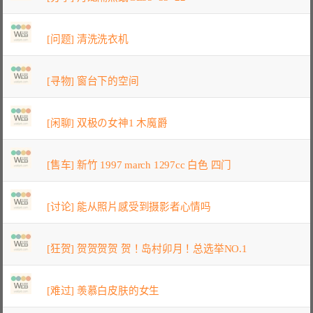
[问题] 清洗洗衣机
[寻物] 窗台下的空间
[闲聊] 双极の女神1 木魔爵
[售车] 新竹 1997 march 1297cc 白色 四门
[讨论] 能从照片感受到摄影者心情吗
[狂贺] 贺贺贺贺 贺！岛村卯月！总选举NO.1
[难过] 羡慕白皮肤的女生