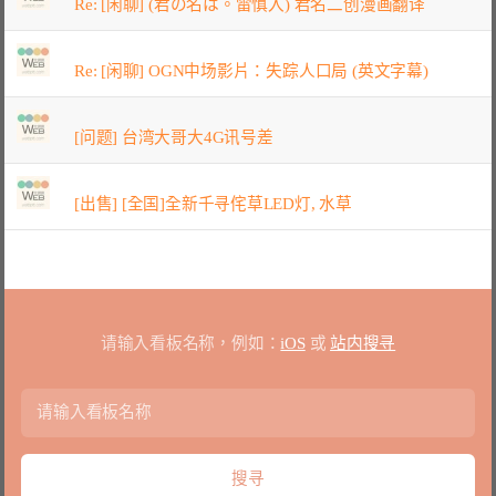
Re: [闲聊] (君の名は。雷慎入) 君名二创漫画翻译
Re: [闲聊] OGN中场影片：失踪人口局 (英文字幕)
[问题] 台湾大哥大4G讯号差
[出售] [全国]全新千寻侘草LED灯, 水草
请输入看板名称，例如：
iOS
或
站内搜寻