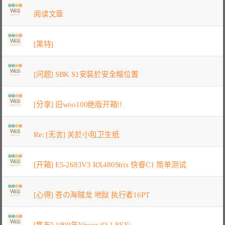
阅读文章
[黑特]
[问题] SBK S1安装於安全帽位置
[分享] 旧woo100绝版开箱!!
Re: [无言] 关於小包卫生纸
[开箱] E5-2683V3 RX480Strix 快睿C1 简单测试
[心得] 苍の海贼龙 地狱 执行者16PT
[售车] 1999年Virage iO 1.8EXi