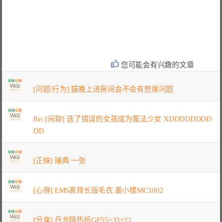
您可能会有兴趣的文章
[问题/行为] 猫晚上进房间会不会有憋尿问题
Re: [闲聊] 选了错误的女孩成为魔法少女 XDDDDDDDD
DD
[正妹] 瑞典 一张
[心得] EMS高领长版毛衣.墨小楼MC1002
[分享] 丹龙隔热纸GE55+33+22