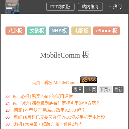
PTT网页版
站内搜寻
热门
八卦板
女孩板
NBA板
电影板
iPhone 板
日本旅游板
表特板
股市板
炒房板
LoL板
MobileComm 板
美食板
首页
›
看板
MobileComm
最旧
‹ 上页
下页 ›
最新
33
Re: [心得] 购买Fold 8的试用评估
24
Re: [讨论] 摺叠机到底有什麽很实用的地方啊？
23
[问题] 推荐从三星Buds 改用AZ 80 吗？
66
[新闻] 8月起已无委员在任 NCC停发手机等电信设
30
[购机] 大电量，续航力强，预算2万内