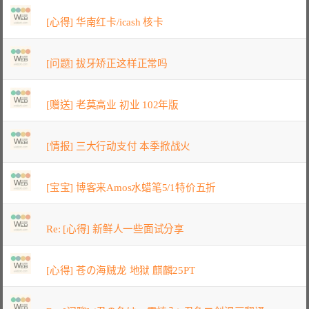
[心得] 华南红卡/icash 核卡
[问题] 拔牙矫正这样正常吗
[赠送] 老莫高业 初业 102年版
[情报] 三大行动支付 本季掀战火
[宝宝] 博客来Amos水蜡笔5/1特价五折
Re: [心得] 新鲜人一些面试分享
[心得] 苍の海贼龙 地狱 麒麟25PT