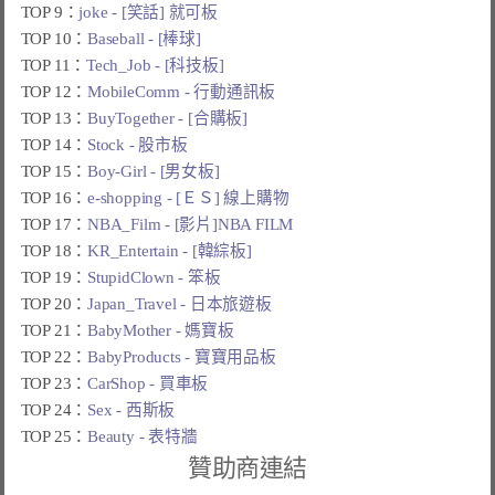
TOP 9：
joke - [笑話] 就可板
TOP 10：
Baseball - [棒球]
TOP 11：
Tech_Job - [科技板]
TOP 12：
MobileComm - 行動通訊板
TOP 13：
BuyTogether - [合購板]
TOP 14：
Stock - 股市板
TOP 15：
Boy-Girl - [男女板]
TOP 16：
e-shopping - [ＥＳ] 線上購物
TOP 17：
NBA_Film - [影片]NBA FILM
TOP 18：
KR_Entertain - [韓綜板]
TOP 19：
StupidClown - 笨板
TOP 20：
Japan_Travel - 日本旅遊板
TOP 21：
BabyMother - 媽寶板
TOP 22：
BabyProducts - 寶寶用品板
TOP 23：
CarShop - 買車板
TOP 24：
Sex - 西斯板
TOP 25：
Beauty - 表特牆
贊助商連結