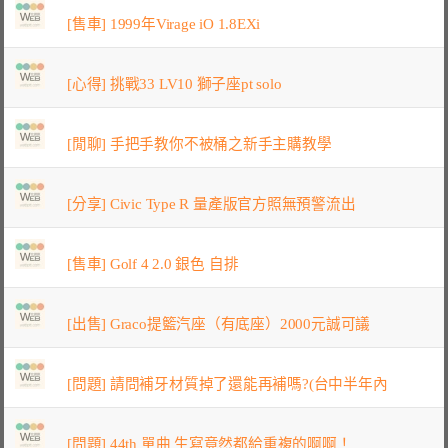
[售車] 1999年Virage iO 1.8EXi
[心得] 挑戰33 LV10 獅子座pt solo
[閒聊] 手把手教你不被桶之新手主購教學
[分享] Civic Type R 量產版官方照無預警流出
[售車] Golf 4 2.0 銀色 自排
[出售] Graco提籃汽座（有底座）2000元誠可議
[問題] 請問補牙材質掉了還能再補嗎?(台中半年內
[問題] 44th 單曲 生寫竟然都給重複的啊啊！