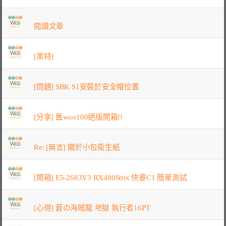
閱讀文章
[黑特]
[問題] SBK S1安裝於安全帽位置
[分享] 舊woo100絕版開箱!!
Re: [無言] 關於小包衛生紙
[開箱] E5-2683V3 RX480Strix 快睿C1 簡單測試
[心得] 蒼の海賊龍 地獄 執行者16PT