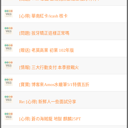
[心得] 華南紅卡/icash 核卡
[問題] 拔牙矯正這樣正常嗎
[贈送] 老莫高業 初業 102年版
[情報] 三大行動支付 本季掀戰火
[寶寶] 博客來Amos水蠟筆5/1特價五折
Re: [心得] 新鮮人一些面試分享
[心得] 蒼の海賊龍 地獄 麒麟25PT