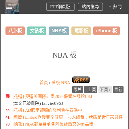
PTT網頁版
站內搜尋
熱門
八卦板
女孩板
NBA板
電影板
iPhone 板
日本旅遊板
表特板
股市板
炒房板
LoL板
NBA 板
美食板
首頁
›
看板
NBA
最舊
‹ 上頁
下頁 ›
最新
爆
[花邊] 奧運美國隊計畫2028保留名額給LBJ
(本文已被刪除) [xavier0963]
44
[花邊] AD跟巫師續約談判會在賽季中
41
[新聞] Embiid恢復完全健康 76人總裁：狀態是近年來最佳
70
[情報] NBA截至目前各隊累計繳交的豪華稅