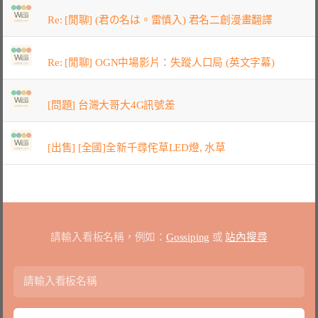
Re: [閒聊] (君の名は。雷慎入) 君名二創漫畫翻譯
Re: [閒聊] OGN中場影片：失蹤人口局 (英文字幕)
[問題] 台灣大哥大4G訊號差
[出售] [全國]全新千尋侘草LED燈, 水草
請輸入看板名稱，例如：
Gossiping
或
站內搜尋