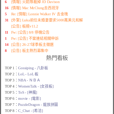
6
[情報] 火箭隊裁掉 JD Davison
16
[情報] Mac McClung去西班牙
5
Re: [情報] Lonnie Walker IV 去金塊
31
[外絮] Luka前任未婚妻要求5000萬美元和解
[公告] 板規v11.2
11
Fw: [公告] 8/8 停機公告
1
Fw: [公告] 不當連結相關申訴
14
[公告] 26-27球季板主徵選
8
[公告] 板主熱烈募集中
熱門看板
TOP 1：
Gossiping - 八卦板
TOP 2：
LoL - LoL 板
TOP 3：
NBA - ＮＢＡ
TOP 4：
WomenTalk - [女孩板]
TOP 5：
ToS - [神魔]
TOP 6：
movie - [電影]
TOP 7：
PuzzleDragon - 龍族拼圖
TOP 8：
C_Chat - [希洽]